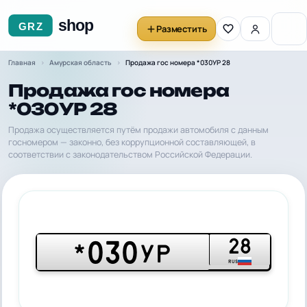
Разместить
Главная
Амурская область
Продажа гос номера *030УР 28
Продажа гос номера
*030УР 28
Продажа осуществляется путём продажи автомобиля с данным
госномером — законно, без коррупционной составляющей, в
соответствии с законодательством Российской Федерации.
28
030
*
УР
RUS