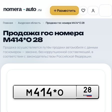
Разместить
Главная
Амурская область
Продажа гос номера М414*О 28
Продажа гос номера
М414*О 28
Продажа осуществляется путём продажи автомобиля с данным
госномером — законно, без коррупционной составляющей, в
соответствии с законодательством Российской Федерации.
28
414
М
*О
RUS