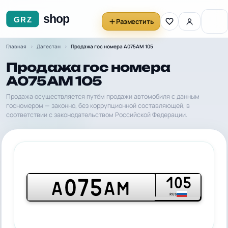
Разместить
Главная
Дагестан
Продажа гос номера А075АМ 105
Продажа гос номера
А075АМ 105
Продажа осуществляется путём продажи автомобиля с данным
госномером — законно, без коррупционной составляющей, в
соответствии с законодательством Российской Федерации.
105
075
А
АМ
RUS