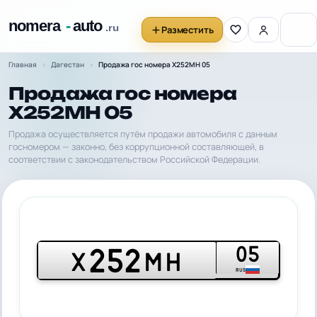
Разместить
Главная
Дагестан
Продажа гос номера Х252МН 05
Продажа гос номера
Х252МН 05
Продажа осуществляется путём продажи автомобиля с данным
госномером — законно, без коррупционной составляющей, в
соответствии с законодательством Российской Федерации.
05
252
Х
МН
RUS