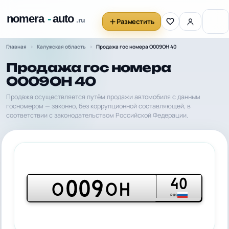
Разместить
Главная
Калужская область
Продажа гос номера О009ОН 40
Продажа гос номера
О009ОН 40
Продажа осуществляется путём продажи автомобиля с данным
госномером — законно, без коррупционной составляющей, в
соответствии с законодательством Российской Федерации.
40
009
О
ОН
RUS