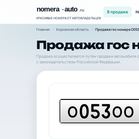
В продаже
Н
КРАСИВЫЕ НОМЕРА ОТ АВТОВЛАДЕЛЬЦЕВ
Главная
Кировская область
Продажа гос номера О05
Продажа гос 
Продажа осуществляется путём продажи автомобиля с
с законодательством Российской Федерации.
053
О
ОО