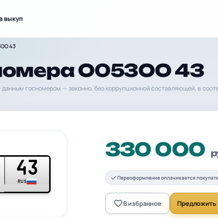
а выкуп
3ОО 43
номера О053ОО 43
 данным госномером — законно, без коррупционной составляющей, в соот
330 000
р
43
Переоформление оплачивается покупат
RUS
В избранное
Предложить 