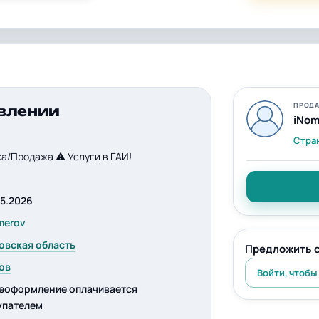
ПРОДА
влении
iNom
Стра
а/Продажа ⚠ Услуги в ГАИ!
05.2026
merov
овская область
Предложить 
ов
Войти, чтобы
еоформление оплачивается
упателем