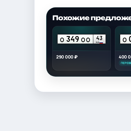
Похожие предлож
349
43
О
ОО
О
RUS
290 000 ₽
400 0
ПЕРЕВ