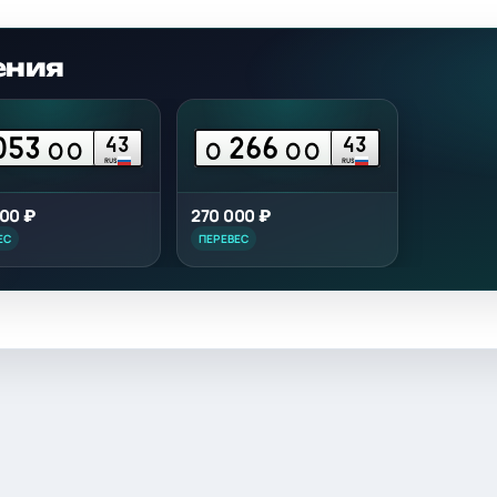
ения
053
266
43
43
ОО
О
ОО
RUS
RUS
00 ₽
270 000 ₽
ЕС
ПЕРЕВЕС