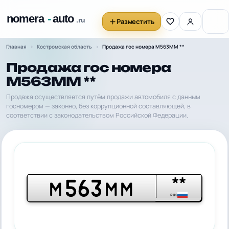
Разместить
Главная
Костромская область
Продажа гос номера М563ММ **
Продажа гос номера
М563ММ **
Продажа осуществляется путём продажи автомобиля с данным
госномером — законно, без коррупционной составляющей, в
соответствии с законодательством Российской Федерации.
**
563
М
ММ
RUS