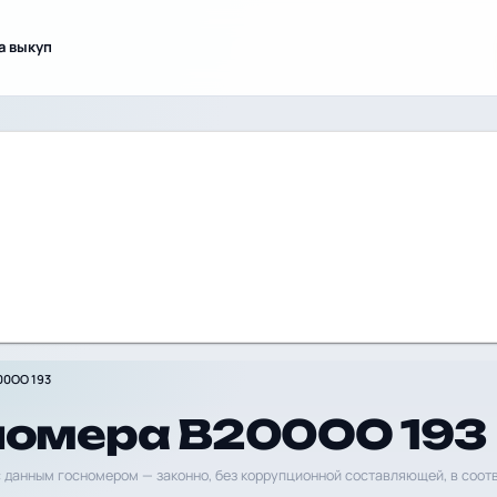
а выкуп
00ОО 193
номера В200ОО 193
 данным госномером — законно, без коррупционной составляющей, в соот