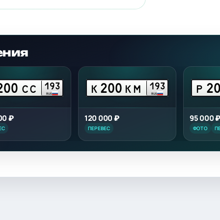
ения
200
200
2
193
193
СС
К
КМ
Р
RUS
RUS
00 ₽
120 000 ₽
95 000 
ЕС
ПЕРЕВЕС
ФОТО
П