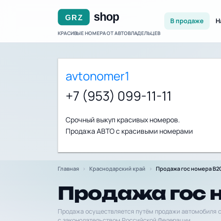
В продаже
Н
КРАСИВЫЕ НОМЕРА ОТ АВТОВЛАДЕЛЬЦЕВ
avtonomer1
+7 (953) 099-11-11
Срочный выкуп красивых номеров.
Продажа АВТО с красивыми номерами
Главная
Краснодарский край
Продажа гос номера В2
Продажа гос 
Продажа осуществляется путём продажи автомобиля с
с законодательством Российской Федерации.