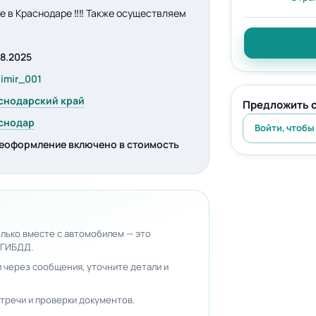
е в Краснодаре ‼️‼️ Также осуществляем
08.2025
dimir_001
снодарский край
Предложить 
снодар
Войти, чтобы
еоформление включено в стоимость
лько вместе с автомобилем — это
 ГИБДД.
 через сообщения, уточните детали и
тречи и проверки документов.