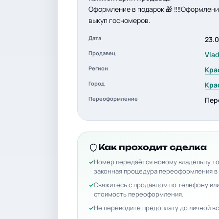
Оформление в подарок 🎁 ‼️‼️Оформлени
выкуп госномеров.
Дата
23.
Продавец
Vla
Регион
Кра
Город
Кра
Переоформление
Пер
Как проходит сделка
Номер передаётся новому владельцу то
законная процедура переоформления в
Свяжитесь с продавцом по телефону или
стоимость переоформления.
Не переводите предоплату до личной вс