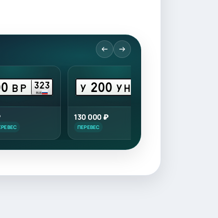
00
200
200
323
93
ВР
У
УН
Е
RUS
RUS
₽
130 000 ₽
120 000 ₽
ЕРЕВЕС
ПЕРЕВЕС
ПЕРЕВЕС