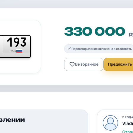
330 000
р
193
Переоформление включено в стоимость
RUS
В избранное
Предложить 
ПРОДА
влении
Vlad
Стра