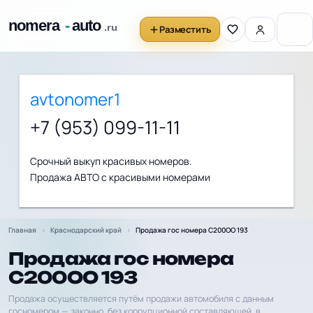
Разместить
avtonomer1
+7 (953) 099-11-11
Срочный выкуп красивых номеров.
Продажа АВТО с красивыми номерами
Главная
Краснодарский край
Продажа гос номера С200ОО 193
Продажа гос номера
С200ОО 193
Продажа осуществляется путём продажи автомобиля с данным
госномером — законно, без коррупционной составляющей, в