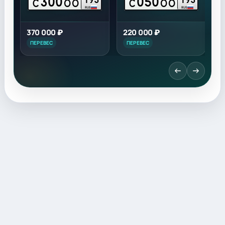
300
050
С
ОО
С
ОО
RUS
RUS
370 000 ₽
220 000 ₽
6
ПЕРЕВЕС
ПЕРЕВЕС