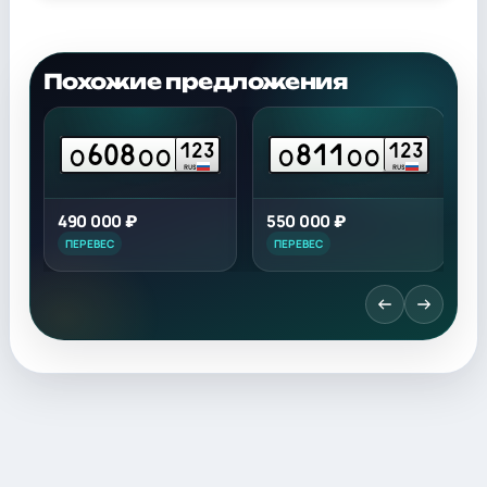
Похожие предложения
608
811
3
123
123
О
ОО
О
ОО
RUS
RUS
490 000 ₽
550 000 ₽
3
ПЕРЕВЕС
ПЕРЕВЕС