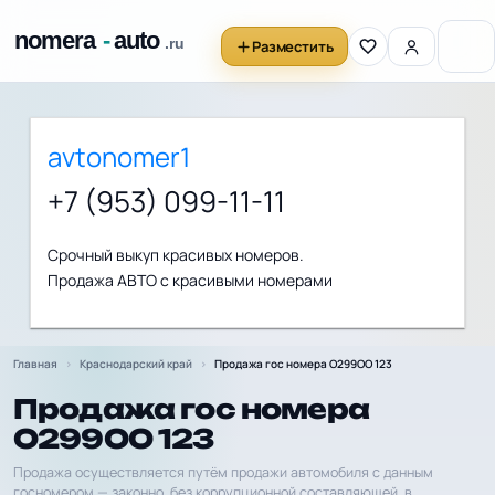
Разместить
avtonomer1
+7 (953) 099-11-11
Срочный выкуп красивых номеров.
Продажа АВТО с красивыми номерами
Главная
Краснодарский край
Продажа гос номера О299ОО 123
Продажа гос номера
О299ОО 123
Продажа осуществляется путём продажи автомобиля с данным
госномером — законно, без коррупционной составляющей, в