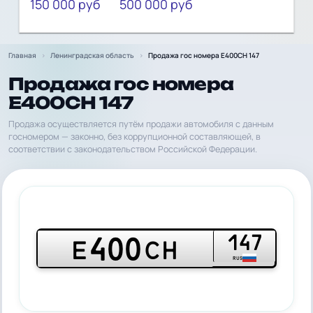
150 000 руб
500 000 руб
Главная
Ленинградская область
Продажа гос номера Е400СН 147
Продажа гос номера
Е400СН 147
Продажа осуществляется путём продажи автомобиля с данным
госномером — законно, без коррупционной составляющей, в
соответствии с законодательством Российской Федерации.
147
400
Е
СН
RUS