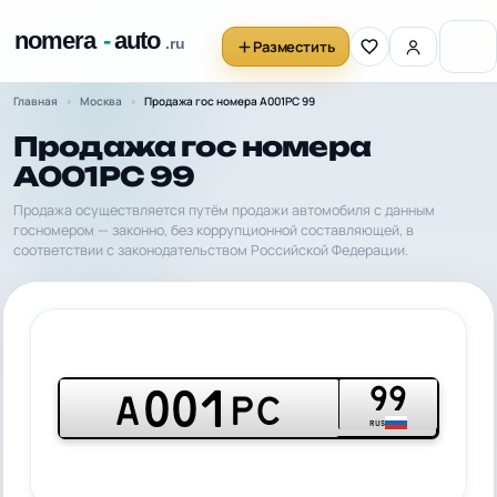
Разместить
Главная
Москва
Продажа гос номера А001РС 99
Продажа гос номера
А001РС 99
Продажа осуществляется путём продажи автомобиля с данным
госномером — законно, без коррупционной составляющей, в
соответствии с законодательством Российской Федерации.
99
001
А
РС
RUS