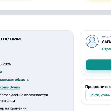
ПРОДА
влении
SAFI
Стра
06.2026
IA
ковская область
Предложить 
хово-Зуево
еоформление оплачивается
Войти, чтобы
упателем
ер на хранении