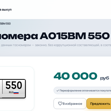
а выкуп
15ВМ 550
номера А015ВМ 550
 данным госномером — законно, без коррупционной составляющей, в соот
40 000
руб
550
Переоформление оплачивается покупат
RUS
В избранное
Предложить 