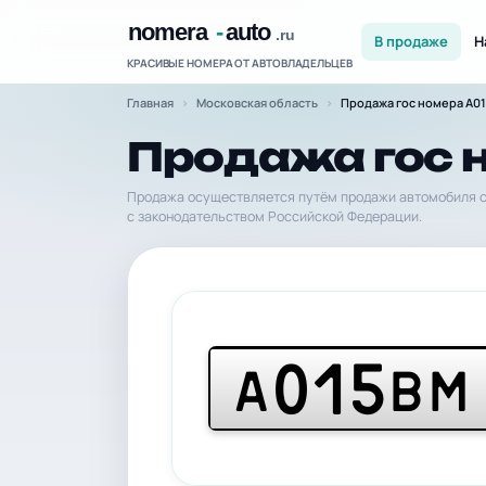
В продаже
Н
КРАСИВЫЕ НОМЕРА ОТ АВТОВЛАДЕЛЬЦЕВ
Главная
Московская область
Продажа гос номера А0
Продажа гос 
Продажа осуществляется путём продажи автомобиля с
с законодательством Российской Федерации.
015
А
ВМ