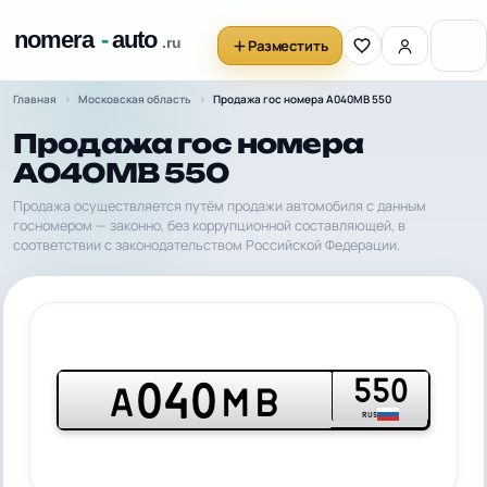
Разместить
Главная
Московская область
Продажа гос номера А040МВ 550
Продажа гос номера
А040МВ 550
Продажа осуществляется путём продажи автомобиля с данным
госномером — законно, без коррупционной составляющей, в
соответствии с законодательством Российской Федерации.
550
040
А
МВ
RUS