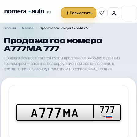
Разместить
Главная
Москва
Продажа гос номера А777МА 777
Продажа гос номера
А777МА 777
Продажа осуществляется путём продажи автомобиля с данным
госномером — законно, без коррупционной составляющей, в
соответствии с законодательством Российской Федерации.
777
777
А
МА
RUS