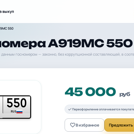
а выкуп
19МС 550
номера А919МС 550
 данным госномером — законно, без коррупционной составляющей, в соот
45 000
руб
550
Переоформление оплачивается покупат
RUS
В избранное
Предложить 