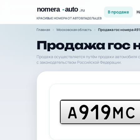
В продаже
Н
КРАСИВЫЕ НОМЕРА ОТ АВТОВЛАДЕЛЬЦЕВ
Главная
Московская область
Продажа гос номера А9
Продажа гос 
Продажа осуществляется путём продажи автомобиля с
с законодательством Российской Федерации.
919
А
МС