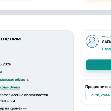
ПРОДА
влении
SAFI
Стра
06.2026
IA
ковская область
Предложить 
хово-Зуево
еоформление оплачивается
Войти, чтобы
упателем
ер на хранении