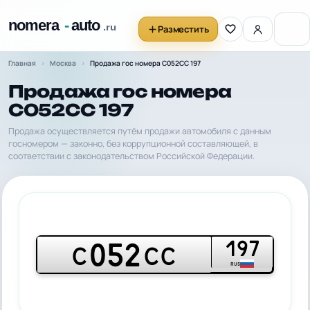
Разместить
Главная
Москва
Продажа гос номера С052СС 197
Продажа гос номера
С052СС 197
Продажа осуществляется путём продажи автомобиля с данным
госномером — законно, без коррупционной составляющей, в
соответствии с законодательством Российской Федерации.
197
052
С
СС
RUS