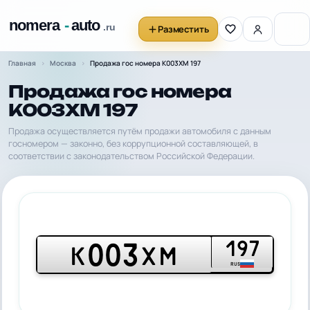
Разместить
Главная
Москва
Продажа гос номера К003ХМ 197
Продажа гос номера
К003ХМ 197
Продажа осуществляется путём продажи автомобиля с данным
госномером — законно, без коррупционной составляющей, в
соответствии с законодательством Российской Федерации.
197
003
К
ХМ
RUS