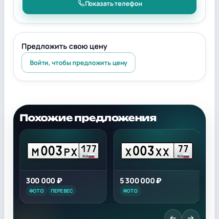
Показать телефон
Предложить свою цену
Войти, чтобы предложить цену
Похожие предложения
003
003
7
177
77
М
РХ
Х
ХХ
RUS
RUS
300 000 ₽
5 300 000 ₽
4
ФОТО
ПЕРЕВЕС
ФОТО