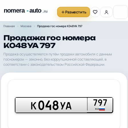
Разместить
Главная
Москва
Продажа гос номера К048УА 797
Продажа гос номера
К048УА 797
Продажа осуществляется путём продажи автомобиля с данным
госномером — законно, без коррупционной составляющей, в
соответствии с законодательством Российской Федерации.
797
048
К
УА
RUS