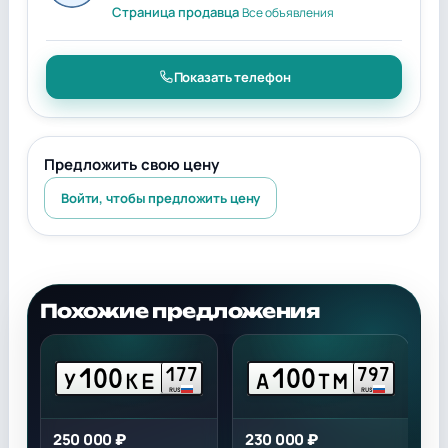
Страница продавца
Все объявления
Показать телефон
Предложить свою цену
Войти, чтобы предложить цену
Похожие предложения
100
100
9
177
797
У
КЕ
А
ТМ
RUS
RUS
250 000 ₽
230 000 ₽
3