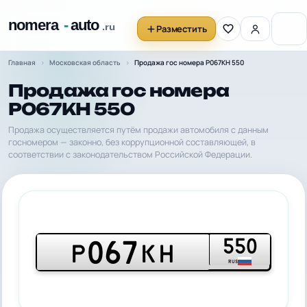
Разместить
Главная
Московская область
Продажа гос номера Р067КН 550
Продажа гос номера
Р067КН 550
Продажа осуществляется путём продажи автомобиля с данным
госномером — законно, без коррупционной составляющей, в
соответствии с законодательством Российской Федерации.
550
067
Р
КН
RUS