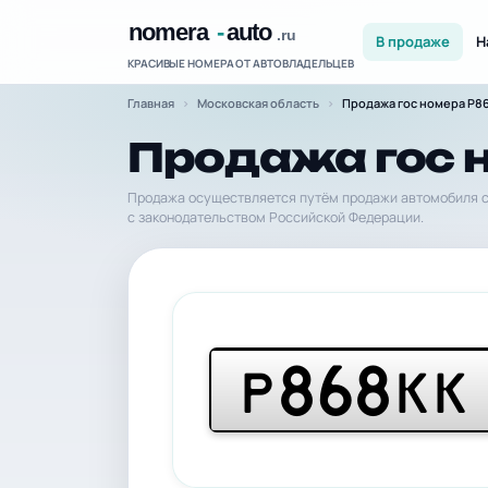
В продаже
Н
КРАСИВЫЕ НОМЕРА ОТ АВТОВЛАДЕЛЬЦЕВ
Главная
Московская область
Продажа гос номера Р8
Продажа гос 
Продажа осуществляется путём продажи автомобиля с
с законодательством Российской Федерации.
868
Р
КК