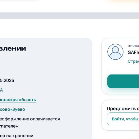
ПРОДА
влении
SAFI
Стра
05.2026
IA
ковская область
Предложить 
хово-Зуево
еоформление оплачивается
Войти, чтобы
упателем
ер на хранении