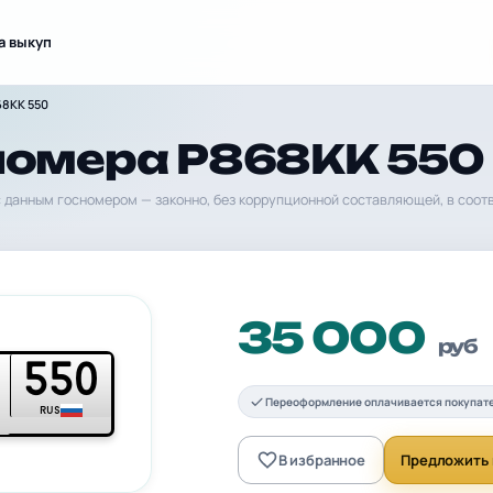
а выкуп
68КК 550
номера Р868КК 550
 данным госномером — законно, без коррупционной составляющей, в соот
35 000
руб
550
Переоформление оплачивается покупат
RUS
В избранное
Предложить 