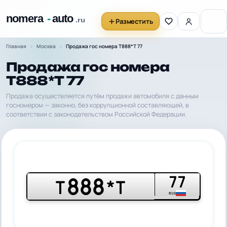
Разместить
Главная
Москва
Продажа гос номера Т888*Т 77
Продажа гос номера
Т888*Т 77
Продажа осуществляется путём продажи автомобиля с данным
госномером — законно, без коррупционной составляющей, в
соответствии с законодательством Российской Федерации.
77
888
Т
*Т
RUS