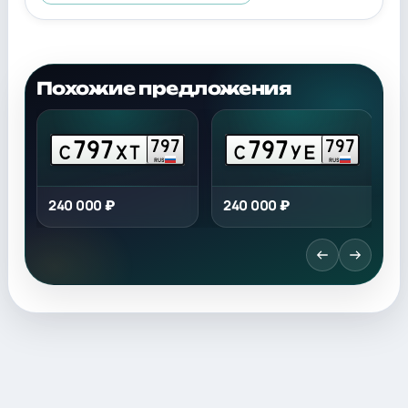
Похожие предложения
797
797
7
797
797
С
ХТ
С
УЕ
RUS
RUS
240 000 ₽
240 000 ₽
2