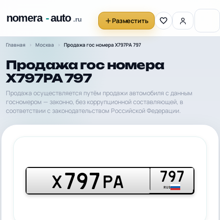
Разместить
Главная
Москва
Продажа гос номера Х797РА 797
Продажа гос номера
Х797РА 797
Продажа осуществляется путём продажи автомобиля с данным
госномером — законно, без коррупционной составляющей, в
соответствии с законодательством Российской Федерации.
797
797
Х
РА
RUS