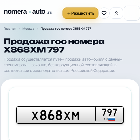
Разместить
Главная
Москва
Продажа гос номера Х868ХМ 797
Продажа гос номера
Х868ХМ 797
Продажа осуществляется путём продажи автомобиля с данным
госномером — законно, без коррупционной составляющей, в
соответствии с законодательством Российской Федерации.
797
868
Х
ХМ
RUS