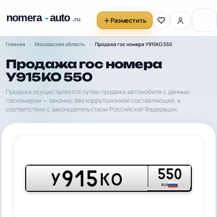
Разместить
Главная
Московская область
Продажа гос номера У915КО 550
Продажа гос номера
У915КО 550
Продажа осуществляется путём продажи автомобиля с данным
госномером — законно, без коррупционной составляющей, в
соответствии с законодательством Российской Федерации.
550
915
У
КО
RUS