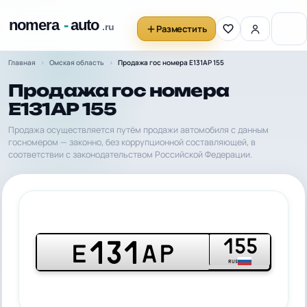
Разместить
Главная
Омская область
Продажа гос номера Е131АР 155
Продажа гос номера
Е131АР 155
Продажа осуществляется путём продажи автомобиля с данным
госномером — законно, без коррупционной составляющей, в
соответствии с законодательством Российской Федерации.
155
131
Е
АР
RUS