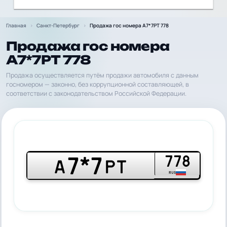
Главная
Санкт-Петербург
Продажа гос номера А7*7РТ 778
Продажа гос номера
А7*7РТ 778
Продажа осуществляется путём продажи автомобиля с данным
госномером — законно, без коррупционной составляющей, в
соответствии с законодательством Российской Федерации.
778
7*7
А
РТ
RUS