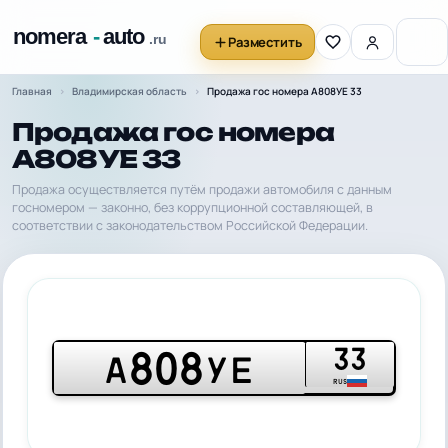
Разместить
Главная
Владимирская область
Продажа гос номера А808УЕ 33
Продажа гос номера
А808УЕ 33
Продажа осуществляется путём продажи автомобиля с данным
госномером — законно, без коррупционной составляющей, в
соответствии с законодательством Российской Федерации.
33
808
А
УЕ
RUS