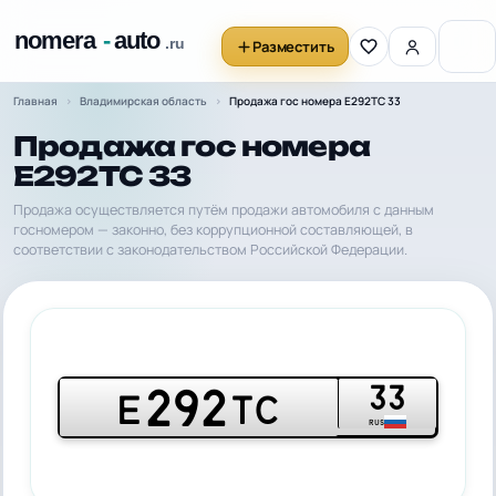
Разместить
Главная
Владимирская область
Продажа гос номера Е292ТС 33
Продажа гос номера
Е292ТС 33
Продажа осуществляется путём продажи автомобиля с данным
госномером — законно, без коррупционной составляющей, в
соответствии с законодательством Российской Федерации.
33
292
Е
ТС
RUS