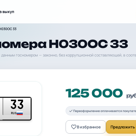
а выкуп
Н030ОС 33
номера Н030ОС 33
 данным госномером — законно, без коррупционной составляющей, в соот
125 000
ру
33
Переоформление оплачивается покупат
RUS
В избранное
Предложить 