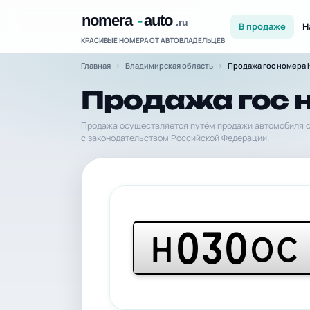
В продаже
Н
КРАСИВЫЕ НОМЕРА ОТ АВТОВЛАДЕЛЬЦЕВ
Главная
Владимирская область
Продажа гос номера 
Продажа гос 
Продажа осуществляется путём продажи автомобиля с
с законодательством Российской Федерации.
030
Н
ОС