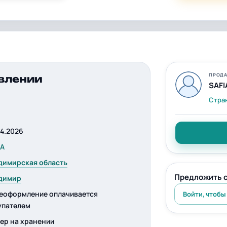
ПРОДА
влении
SAFI
Стра
04.2026
IA
димирская область
Предложить 
димир
еоформление оплачивается
Войти, чтобы
упателем
ер на хранении