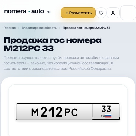
Разместить
Главная
Владимирская область
Продажа гос номера М212РС 33
Продажа гос номера
М212РС 33
Продажа осуществляется путём продажи автомобиля с данным
госномером — законно, без коррупционной составляющей, в
соответствии с законодательством Российской Федерации.
33
212
М
РС
RUS