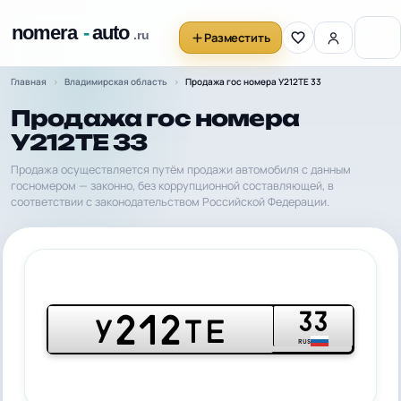
Разместить
Главная
Владимирская область
Продажа гос номера У212ТЕ 33
Продажа гос номера
У212ТЕ 33
Продажа осуществляется путём продажи автомобиля с данным
госномером — законно, без коррупционной составляющей, в
соответствии с законодательством Российской Федерации.
33
212
У
ТЕ
RUS