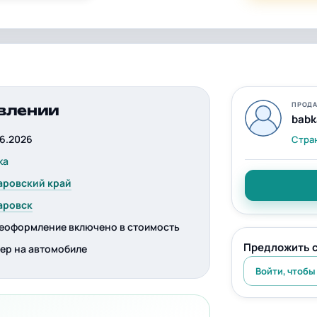
ПРОДА
влении
babk
06.2026
Стра
ka
аровский край
аровск
еоформление включено в стоимость
Предложить 
ер на автомобиле
Войти, чтобы