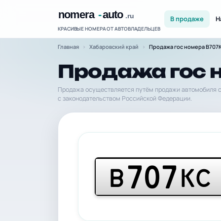
В продаже
Н
КРАСИВЫЕ НОМЕРА ОТ АВТОВЛАДЕЛЬЦЕВ
Главная
Хабаровский край
Продажа гос номера В707К
Продажа гос 
Продажа осуществляется путём продажи автомобиля с
с законодательством Российской Федерации.
707
В
КС