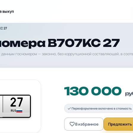
а выкуп
С 27
номера В707КС 27
 данным госномером — законно, без коррупционной составляющей, в соот
130 000
ру
27
Переоформление включено в стоимость
RUS
В избранное
Предложить 