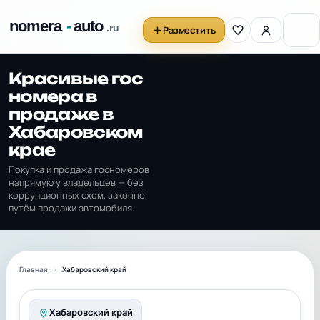
Разместить
Красивые гос
номера в
продаже в
Хабаровском
крае
Покупка и продажа госномеров
напрямую у владельцев — без
коррупционных схем, законно,
путём продажи автомобиля.
Главная
Хабаровский край
Хабаровский край