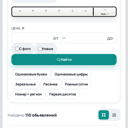
*
*
*
*
*
*
*
RUS
ЦЕНА, ₽
—
С фото
Новые
Найти
Одинаковые буквы
Одинаковые цифры
Зеркальные
Лесенка
Ровные сотни
Номер = регион
Первая десятка
Найдено
110 объявлений