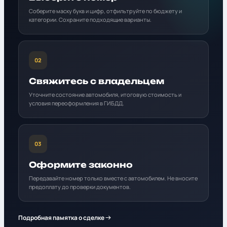
Соберите маску букв и цифр, отфильтруйте по бюджету и
категории. Сохраните подходящие варианты.
02
Свяжитесь с владельцем
Уточните состояние автомобиля, итоговую стоимость и
условия переоформления в ГИБДД.
03
Оформите законно
Передавайте номер только вместе с автомобилем. Не вносите
предоплату до проверки документов.
Подробная памятка о сделке