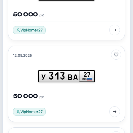
50 000
руб
VipNomer27
12.05.2026
313
27
У
ВА
RUS
50 000
руб
VipNomer27