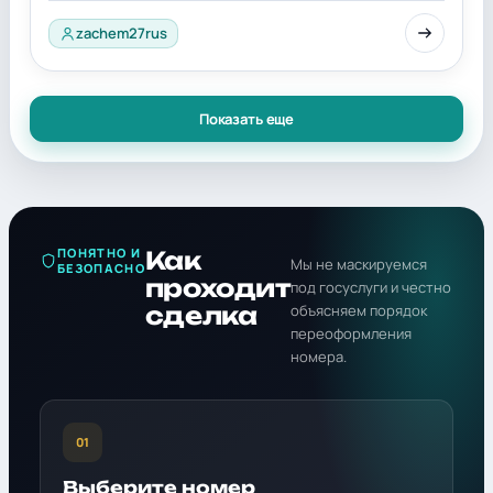
zachem27rus
Показать еще
ПОНЯТНО И
Как
Мы не маскируемся
БЕЗОПАСНО
проходит
под госуслуги и честно
сделка
объясняем порядок
переоформления
номера.
01
Выберите номер