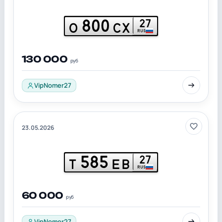
800
27
О
СХ
RUS
130 000
руб
VipNomer27
23.05.2026
585
27
Т
ЕВ
RUS
60 000
руб
VipNomer27