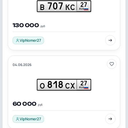
707
27
В
КС
RUS
130 000
руб
VipNomer27
04.06.2026
818
27
О
СХ
RUS
60 000
руб
VipNomer27