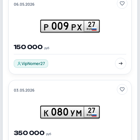
06.05.2026
009
27
Р
РХ
RUS
150 000
руб
VipNomer27
03.05.2026
080
27
К
УМ
RUS
350 000
руб