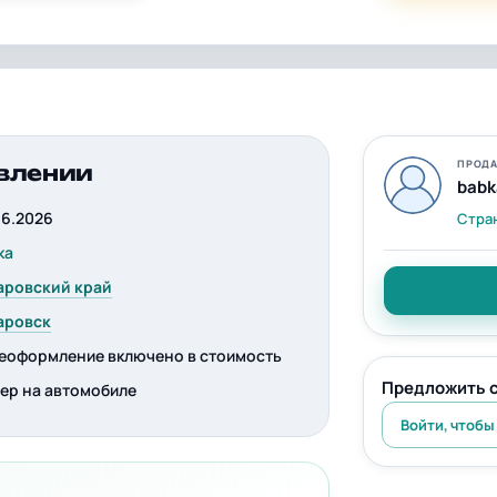
ПРОДА
влении
babk
06.2026
Стра
ka
аровский край
аровск
еоформление включено в стоимость
Предложить 
ер на автомобиле
Войти, чтобы