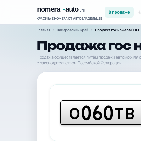
В продаже
Н
КРАСИВЫЕ НОМЕРА ОТ АВТОВЛАДЕЛЬЦЕВ
Главная
Хабаровский край
Продажа гос номера О060
Продажа гос 
Продажа осуществляется путём продажи автомобиля с
с законодательством Российской Федерации.
060
О
ТВ