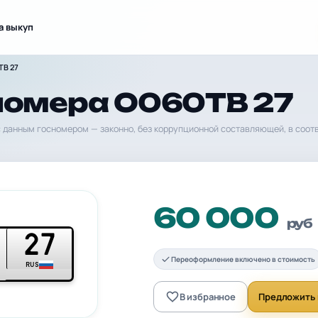
а выкуп
ТВ 27
номера О060ТВ 27
 данным госномером — законно, без коррупционной составляющей, в соот
60 000
руб
27
Переоформление включено в стоимость
RUS
В избранное
Предложить 