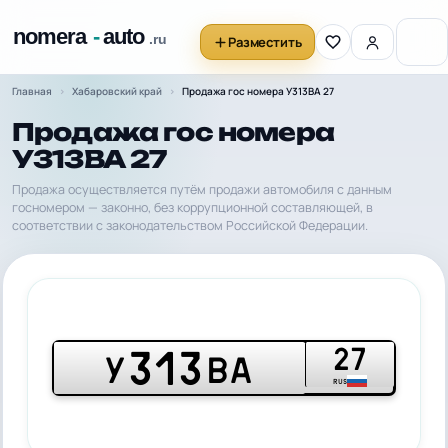
Разместить
Главная
Хабаровский край
Продажа гос номера У313ВА 27
Продажа гос номера
У313ВА 27
Продажа осуществляется путём продажи автомобиля с данным
госномером — законно, без коррупционной составляющей, в
соответствии с законодательством Российской Федерации.
27
313
У
ВА
RUS