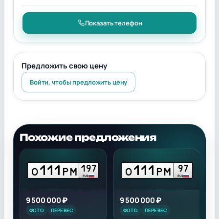
Показать телефон
Предложить свою цену
Войти, чтобы предложить цену
Похожие предложения
111
111
9
197
97
О
РМ
О
РМ
RUS
RUS
9 500 000 ₽
9 500 000 ₽
1
ФОТО
ПЕРЕВЕС
ФОТО
ПЕРЕВЕС