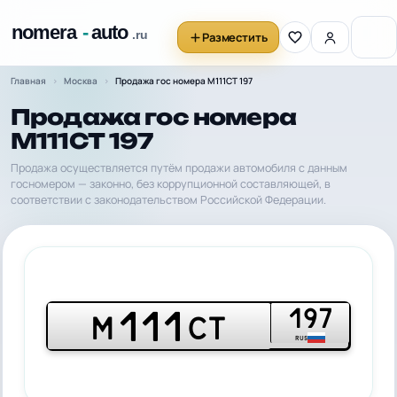
Разместить
Главная
Москва
Продажа гос номера М111СТ 197
Продажа гос номера
М111СТ 197
Продажа осуществляется путём продажи автомобиля с данным
госномером — законно, без коррупционной составляющей, в
соответствии с законодательством Российской Федерации.
197
111
М
СТ
RUS