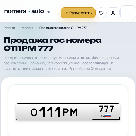
Разместить
Главная
Москва
Продажа гос номера О111РМ 777
Продажа гос номера
О111РМ 777
Продажа осуществляется путём продажи автомобиля с данным
госномером — законно, без коррупционной составляющей, в
соответствии с законодательством Российской Федерации.
777
111
О
РМ
RUS