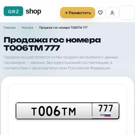
Разместить
Главная
Москва
Продажа гос номера Т006ТМ 777
Продажа гос номера
Т006ТМ 777
Продажа осуществляется путём продажи автомобиля с данным
госномером — законно, без коррупционной составляющей, в
соответствии с законодательством Российской Федерации.
777
006
Т
ТМ
RUS