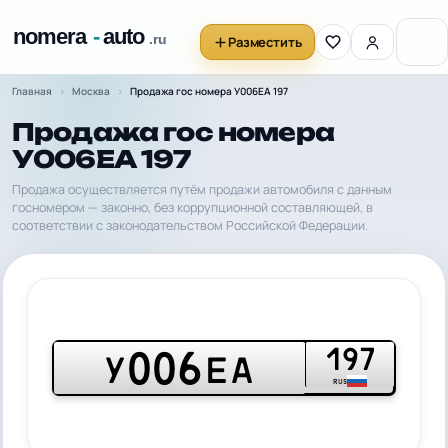
Разместить
Главная
Москва
Продажа гос номера У006ЕА 197
Продажа гос номера
У006ЕА 197
Продажа осуществляется путём продажи автомобиля с данным
госномером — законно, без коррупционной составляющей, в
соответствии с законодательством Российской Федерации.
197
006
У
ЕА
RUS