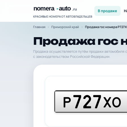
В продаже
Н
КРАСИВЫЕ НОМЕРА ОТ АВТОВЛАДЕЛЬЦЕВ
Главная
Приморский край
Продажа гос номера Р727Х
Продажа гос 
Продажа осуществляется путём продажи автомобиля с
с законодательством Российской Федерации.
727
Р
ХО