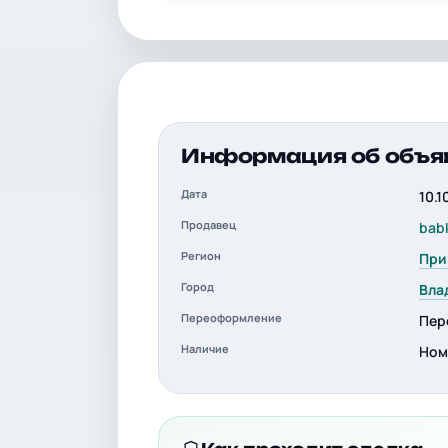
Информация об объя
Дата
10.1
Продавец
bab
Регион
При
Город
Вла
Переоформление
Пер
Наличие
Ном