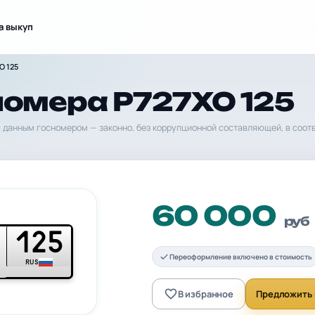
а выкуп
О 125
номера Р727ХО 125
 данным госномером — законно, без коррупционной составляющей, в соот
60 000
руб
125
Переоформление включено в стоимость
RUS
В избранное
Предложить 