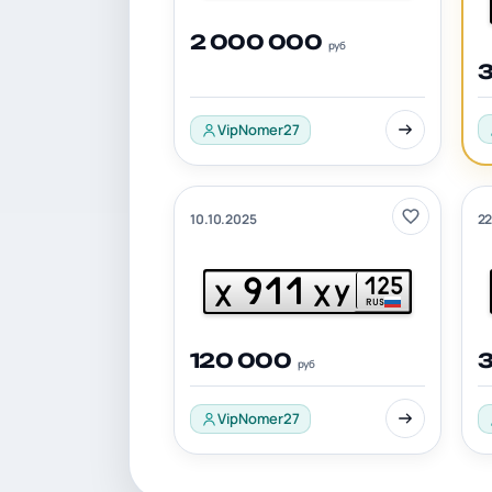
2 000 000
руб
VipNomer27
10.10.2025
22
911
125
Х
ХУ
RUS
120 000
руб
VipNomer27