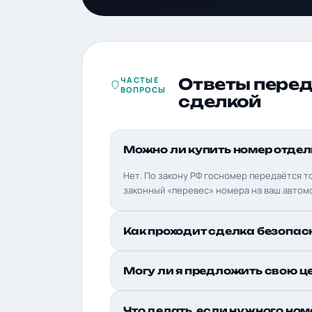
ЧАСТЫЕ
Ответы пере
ВОПРОСЫ
сделкой
Можно ли купить номер отдел
Нет. По закону РФ госномер передаётся т
законный «перевес» номера на ваш автом
Как проходит сделка безопас
Могу ли я предложить свою ц
Что делать, если нужного ном