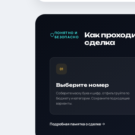
ПОНЯТНО И
Как проход
БЕЗОПАСНО
сделка
01
Выберите номер
Соберите маску букв и цифр, отфильтруйте по
бюджету и категории. Сохраните подходящие
варианты.
Подробная памятка о сделке