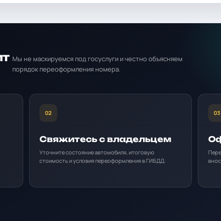
ит
Мы не маскируемся под госуслуги и честно объясняем
порядок переоформления номера.
02
03
Свяжитесь с владельцем
Оф
Уточните состояние автомобиля, итоговую
Пере
стоимость и условия переоформления в ГИБДД.
внос