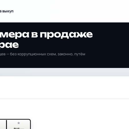
а выкуп
омера в продаже
рае
ев — без коррупционных схем, законно, путём
*
*
RUS