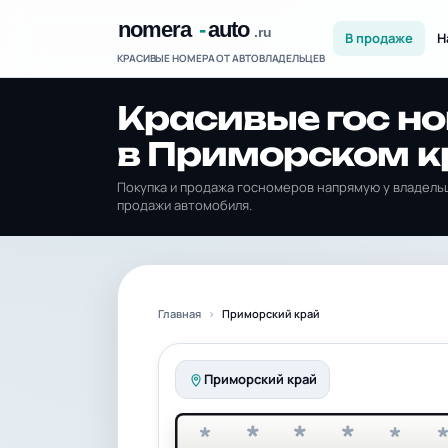
В продаже
Н
КРАСИВЫЕ НОМЕРА ОТ АВТОВЛАДЕЛЬЦЕВ
Красивые гос н
в Приморском к
Покупка и продажа госномеров напрямую у владельц
продажи автомобиля.
Главная
Приморский край
Приморский край
*
*
*
*
*