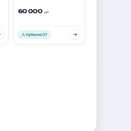
60 000
руб
VipNomer27