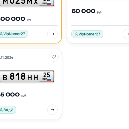
025
М
МХ
RUS
60 000
руб
300 000
руб
VipNomer27
VipNomer27
.11.2024
818
25
В
НН
RUS
35 000
руб
ВАдИ