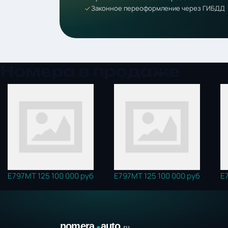
Законное переоформление через ГИБДД
Номера в продаже
Е797МТ 125
100 000 руб
Е797МТ 125
100 000 руб
Е