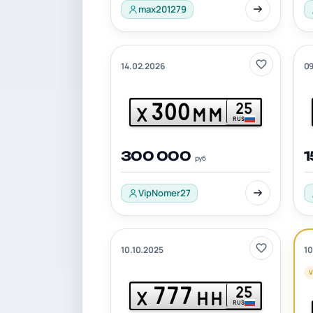
max201279
14.02.2026
09
300
25
Х
ММ
RUS
300 000
руб
VipNomer27
10.10.2025
10
V
777
25
Х
НН
RUS