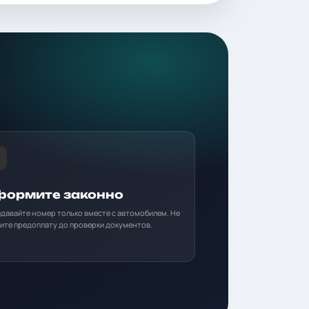
ормите законно
давайте номер только вместе с автомобилем. Не
ите предоплату до проверки документов.