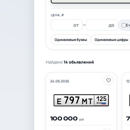
ЦЕНА, ₽
—
С 
Одинаковые буквы
Одинаковые цифры
Найдено
14 объявлений
24.06.2026
12
797
125
Е
МТ
RUS
100 000
руб