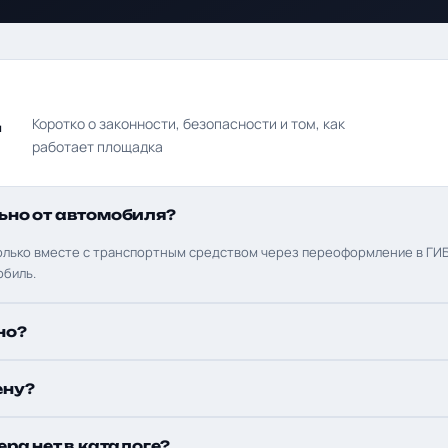
д
Коротко о законности, безопасности и том, как
работает площадка
ьно от автомобиля?
олько вместе с транспортным средством через переоформление в ГИБ
обиль.
но?
ену?
ера нет в каталоге?