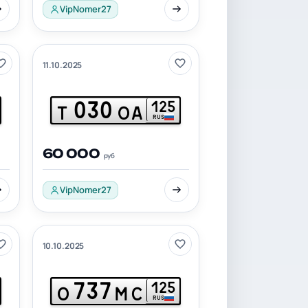
VipNomer27
11.10.2025
030
125
Т
ОА
RUS
60 000
руб
VipNomer27
10.10.2025
737
125
О
МС
RUS