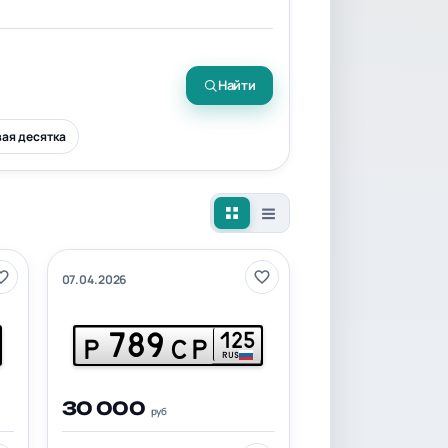
Найти
ая десятка
07.04.2026
789
125
Р
СР
RUS
30 000
руб