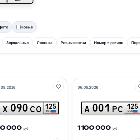
фото
Новые
Зеркальные
Лесенка
Ровные сотни
Номер = регион
Перв
.05.2026
06.05.2026
090
001
125
125
Х
СО
А
РС
RUS
RUS
70 000
1 100 000
руб
руб