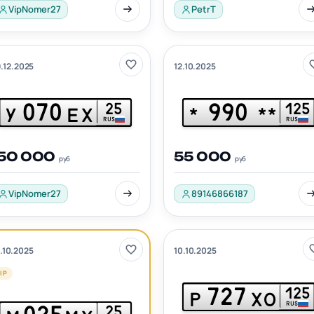
VipNomer27
PetrT
.12.2025
12.10.2025
070
990
25
125
У
ЕХ
*
**
RUS
RUS
150 000
55 000
руб
руб
VipNomer27
89146866187
10.10.2025
.10.2025
IP
727
125
Р
ХО
RUS
25