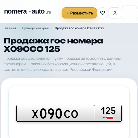
Разместить
Главная
Приморский край
Продажа гос номера Х090СО 125
Продажа гос номера
Х090СО 125
Продажа осуществляется путём продажи автомобиля с данным
госномером — законно, без коррупционной составляющей, в
соответствии с законодательством Российской Федерации.
125
090
Х
СО
RUS