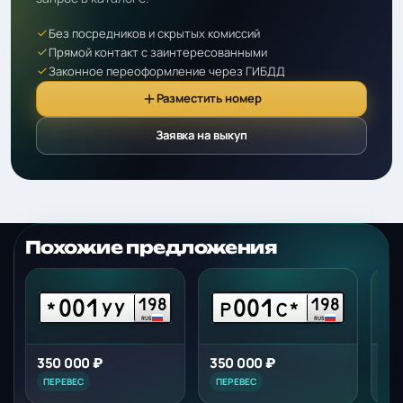
Без посредников и скрытых комиссий
Прямой контакт с заинтересованными
Законное переоформление через ГИБДД
Разместить номер
Заявка на выкуп
Похожие предложения
001
001
198
198
*
УУ
Р
С*
*
RUS
RUS
350 000 ₽
350 000 ₽
530
ПЕРЕВЕС
ПЕРЕВЕС
ПЕР