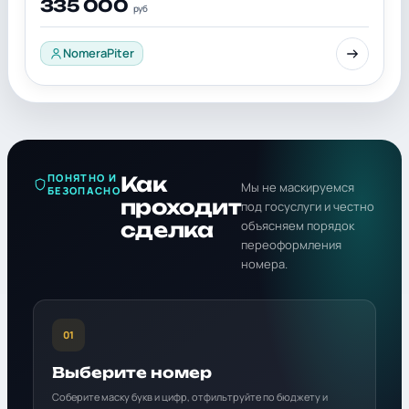
335 000
руб
NomeraPiter
ПОНЯТНО И
Как
Мы не маскируемся
БЕЗОПАСНО
проходит
под госуслуги и честно
сделка
объясняем порядок
переоформления
номера.
01
Выберите номер
Соберите маску букв и цифр, отфильтруйте по бюджету и