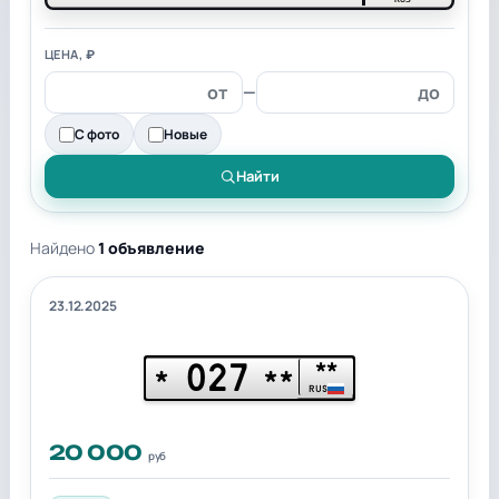
ЦЕНА, ₽
—
С фото
Новые
Найти
Найдено
1 объявление
23.12.2025
027
**
*
**
RUS
20 000
руб