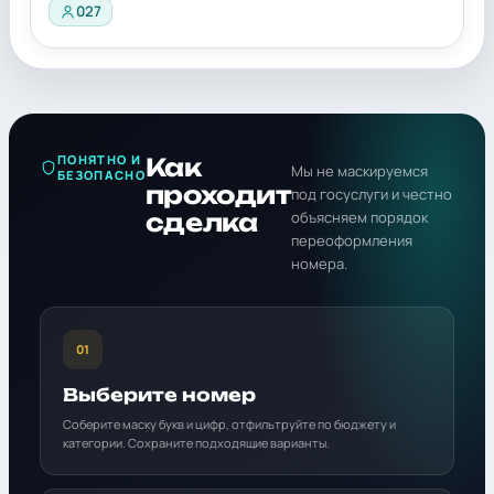
027
ПОНЯТНО И
Как
Мы не маскируемся
БЕЗОПАСНО
проходит
под госуслуги и честно
сделка
объясняем порядок
переоформления
номера.
01
Выберите номер
Соберите маску букв и цифр, отфильтруйте по бюджету и
категории. Сохраните подходящие варианты.