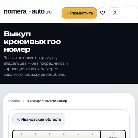
Разместить
Выкуп
красивых гос
номер
Заявки на выкуп напрямую у
владельцев — без посредников и
коррупционных схем, через
законную продажу автомобиля.
Главная
Выкуп красивых гос номер
Ивановская область
*
*
*
*
*
*
*
RUS