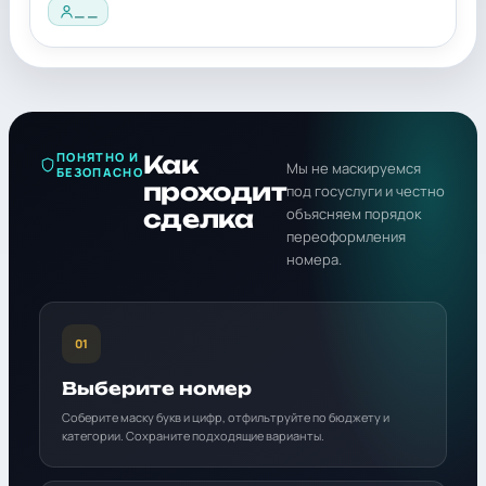
_ _
ПОНЯТНО И
Как
Мы не маскируемся
БЕЗОПАСНО
проходит
под госуслуги и честно
сделка
объясняем порядок
переоформления
номера.
01
Выберите номер
Соберите маску букв и цифр, отфильтруйте по бюджету и
категории. Сохраните подходящие варианты.