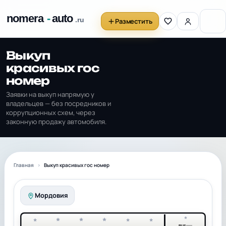
Разместить
Выкуп
красивых гос
номер
Заявки на выкуп напрямую у
владельцев — без посредников и
коррупционных схем, через
законную продажу автомобиля.
Главная
Выкуп красивых гос номер
Мордовия
*
*
*
*
*
*
*
RUS