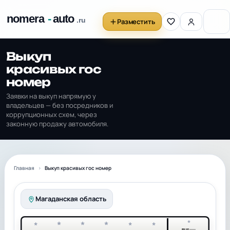
Разместить
Выкуп
красивых гос
номер
Заявки на выкуп напрямую у
владельцев — без посредников и
коррупционных схем, через
законную продажу автомобиля.
Главная
Выкуп красивых гос номер
Магаданская область
*
*
*
*
*
*
*
RUS