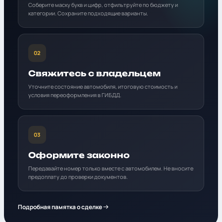
Соберите маску букв и цифр, отфильтруйте по бюджету и
категории. Сохраните подходящие варианты.
02
Свяжитесь с владельцем
Уточните состояние автомобиля, итоговую стоимость и
условия переоформления в ГИБДД.
03
Оформите законно
Передавайте номер только вместе с автомобилем. Не вносите
предоплату до проверки документов.
Подробная памятка о сделке