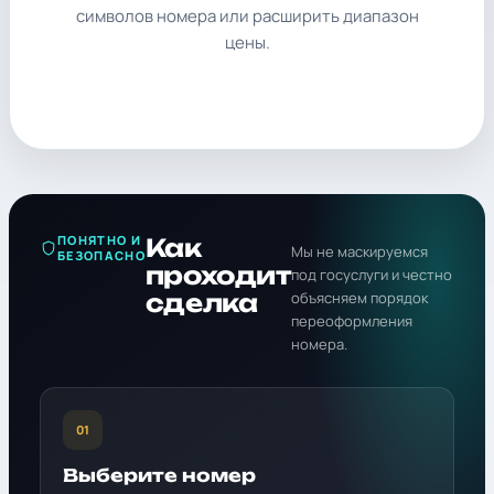
символов номера или расширить диапазон
цены.
ПОНЯТНО И
Как
Мы не маскируемся
БЕЗОПАСНО
проходит
под госуслуги и честно
сделка
объясняем порядок
переоформления
номера.
01
Выберите номер