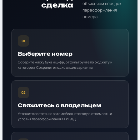
сделка
объясняем порядок
переоформления
номера.
01
Выберите номер
Соберите маску букв и цифр, отфильтруйте по бюджету и
категории. Сохраните подходящие варианты.
02
Свяжитесь с владельцем
Уточните состояние автомобиля, итоговую стоимость и
условия переоформления в ГИБДД.