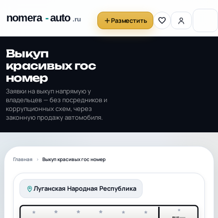
Разместить
Выкуп
красивых гос
номер
Заявки на выкуп напрямую у
владельцев — без посредников и
коррупционных схем, через
законную продажу автомобиля.
Главная
Выкуп красивых гос номер
Луганская Народная Республика
*
*
*
*
*
*
*
RUS