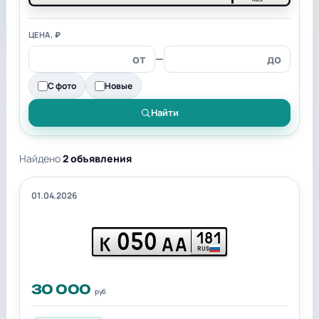
ЦЕНА, ₽
—
С фото
Новые
Найти
Найдено
2 объявления
01.04.2026
050
181
К
АА
RUS
30 000
руб