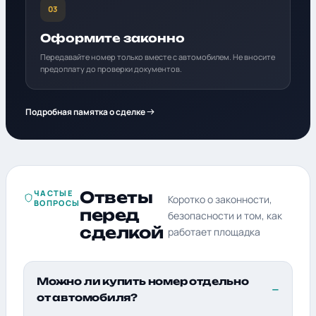
03
Оформите законно
Передавайте номер только вместе с автомобилем. Не вносите
предоплату до проверки документов.
Подробная памятка о сделке
ЧАСТЫЕ
Ответы
Коротко о законности,
ВОПРОСЫ
перед
безопасности и том, как
сделкой
работает площадка
Можно ли купить номер отдельно
от автомобиля?