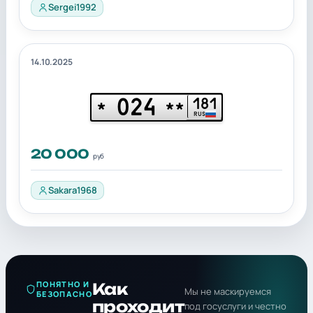
Sergei1992
14.10.2025
024
181
*
**
RUS
20 000
руб
Sakara1968
ПОНЯТНО И
Как
Мы не маскируемся
БЕЗОПАСНО
проходит
под госуслуги и честно