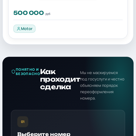
500 000
руб
Motor
ПОНЯТНО И
Как
Мы не маскируемся
БЕЗОПАСНО
проходит
под госуслуги и честно
сделка
объясняем порядок
переоформления
номера.
01
Выберите номер