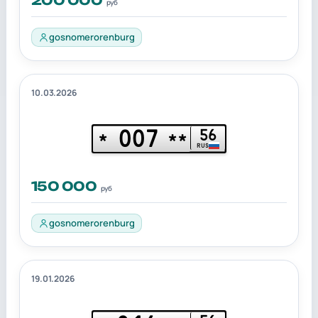
200 000
руб
gosnomerorenburg
10.03.2026
007
56
*
**
RUS
150 000
руб
gosnomerorenburg
19.01.2026