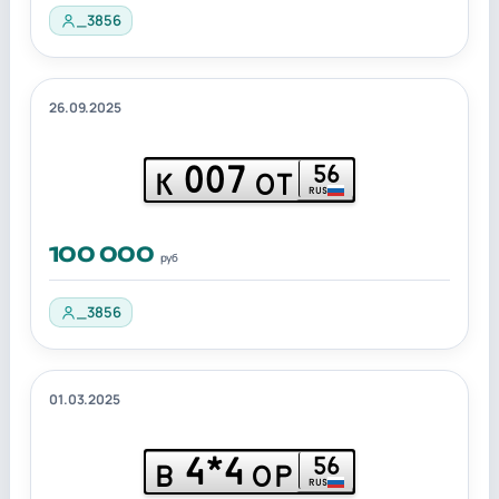
_3856
26.09.2025
007
56
К
ОТ
RUS
100 000
руб
_3856
01.03.2025
4*4
56
В
ОР
RUS