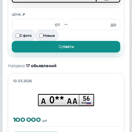
ЦЕНА, ₽
—
С фото
Новые
Найти
Найдено
17 объявлений
10.03.2026
0**
56
А
АА
RUS
100 000
руб