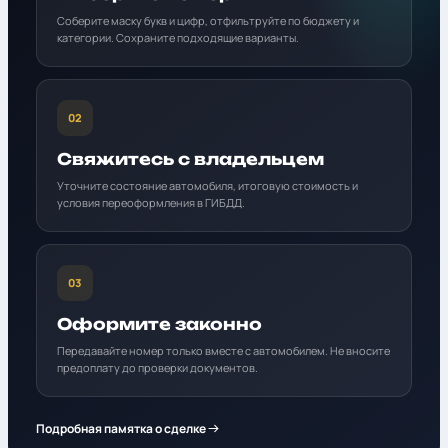
Соберите маску букв и цифр, отфильтруйте по бюджету и
категории. Сохраните подходящие варианты.
02
Свяжитесь с владельцем
Уточните состояние автомобиля, итоговую стоимость и
условия переоформления в ГИБДД.
03
Оформите законно
Передавайте номер только вместе с автомобилем. Не вносите
предоплату до проверки документов.
Подробная памятка о сделке