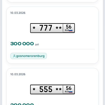
10.03.2026
777
56
*
**
RUS
300 000
руб
gosnomerorenburg
10.03.2026
555
56
*
**
RUS