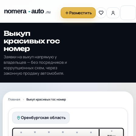
Разместить
Выкуп
красивых гос
номер
Заявки на выкуп напрямую у
владельцев — без посредников и
коррупционных схем, через
законную продажу автомобиля.
Главная
Выкуп красивых гос номер
Оренбургская область
*
*
*
*
*
*
*
RUS