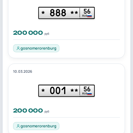
888
56
*
**
RUS
200 000
руб
gosnomerorenburg
10.03.2026
001
56
*
**
RUS
200 000
руб
gosnomerorenburg