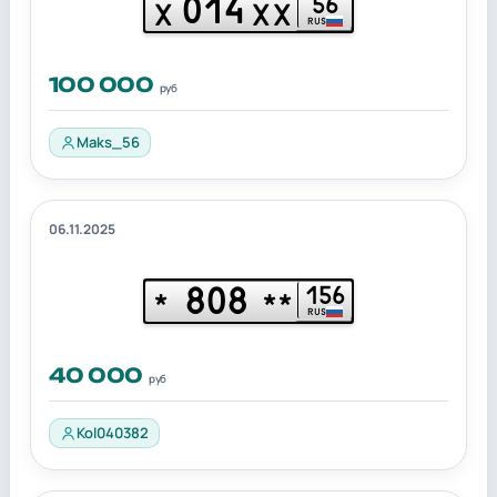
014
56
Х
ХХ
RUS
100 000
руб
Maks_56
06.11.2025
808
156
*
**
RUS
40 000
руб
Kol040382