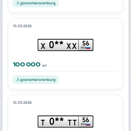
gosnomerorenburg
10.03.2026
0**
56
Х
ХХ
RUS
100 000
руб
gosnomerorenburg
10.03.2026
0**
56
Т
ТТ
RUS